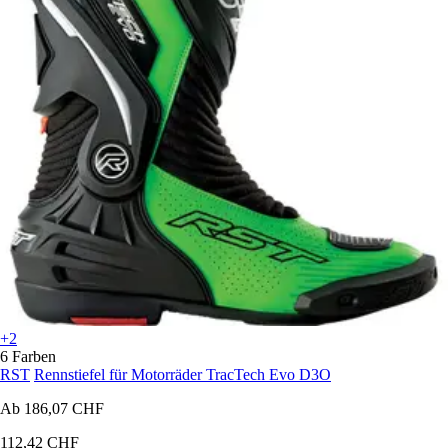
+2
6 Farben
RST
Rennstiefel für Motorräder TracTech Evo D3O
Ab
186,07 CHF
112,42 CHF