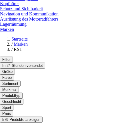
Kopfhörer
Schutz und Sichtbarkeit
Navigation und Kommunikation
Ausrüstung des Motorradfahrers
Lagerräumung
Marken
Startseite
/
Marken
/
RST
Filter
In 24 Stunden versendet
Größe
Farbe
Sortiment
Merkmal
Produkttyp
Geschlecht
Sport
Preis
579 Produkte anzeigen