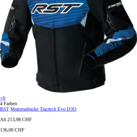
+0
4 Farben
RST
Motorradjacke Tractech Evo D3O
Ab
213,98 CHF
136,00 CHF