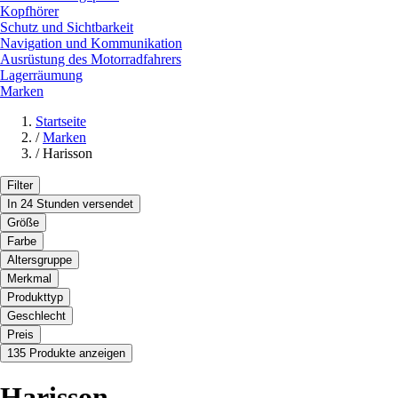
Kopfhörer
Schutz und Sichtbarkeit
Navigation und Kommunikation
Ausrüstung des Motorradfahrers
Lagerräumung
Marken
Startseite
/
Marken
/
Harisson
Filter
In 24 Stunden versendet
Größe
Farbe
Altersgruppe
Merkmal
Produkttyp
Geschlecht
Preis
135 Produkte anzeigen
Harisson