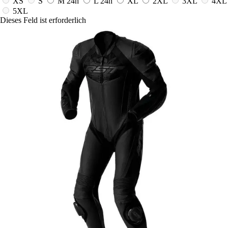
XS
S
M
24h
L
24h
XL
2XL
3XL
4XL
5XL
Dieses Feld ist erforderlich