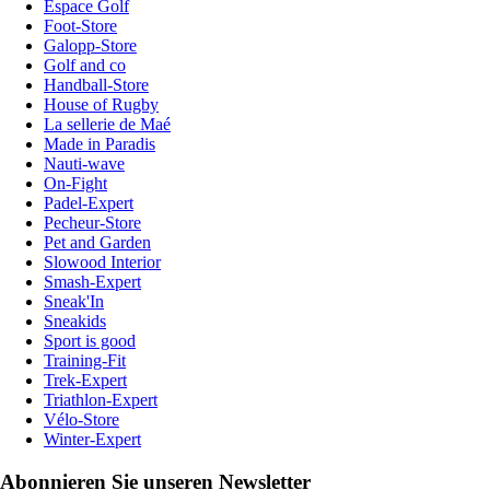
Espace Golf
Foot-Store
Galopp-Store
Golf and co
Handball-Store
House of Rugby
La sellerie de Maé
Made in Paradis
Nauti-wave
On-Fight
Padel-Expert
Pecheur-Store
Pet and Garden
Slowood Interior
Smash-Expert
Sneak'In
Sneakids
Sport is good
Training-Fit
Trek-Expert
Triathlon-Expert
Vélo-Store
Winter-Expert
Abonnieren Sie unseren Newsletter