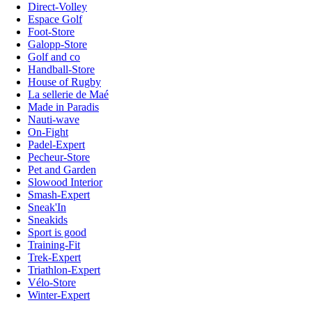
Direct-Volley
Espace Golf
Foot-Store
Galopp-Store
Golf and co
Handball-Store
House of Rugby
La sellerie de Maé
Made in Paradis
Nauti-wave
On-Fight
Padel-Expert
Pecheur-Store
Pet and Garden
Slowood Interior
Smash-Expert
Sneak'In
Sneakids
Sport is good
Training-Fit
Trek-Expert
Triathlon-Expert
Vélo-Store
Winter-Expert