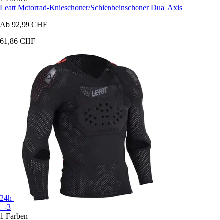
Leatt
Motorrad-Knieschoner/Schienbeinschoner Dual Axis
Ab
92,99 CHF
61,86 CHF
24h
+-3
1 Farben