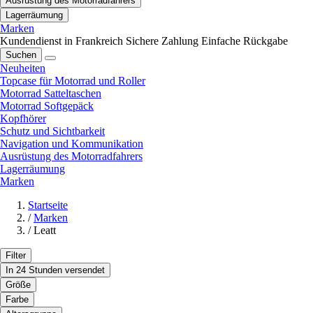
Ausrüstung des Motorradfahrers
Lagerräumung
Marken
Kundendienst in Frankreich
Sichere Zahlung
Einfache Rückgabe
Suchen
Neuheiten
Topcase für Motorrad und Roller
Motorrad Satteltaschen
Motorrad Softgepäck
Kopfhörer
Schutz und Sichtbarkeit
Navigation und Kommunikation
Ausrüstung des Motorradfahrers
Lagerräumung
Marken
Startseite
/
Marken
/
Leatt
Filter
In 24 Stunden versendet
Größe
Farbe