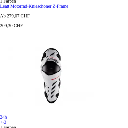
1 Farben
Leatt
Motorrad-Knieschoner Z-Frame
Ab
279,07 CHF
209,30 CHF
24h
+-3
1 Farben