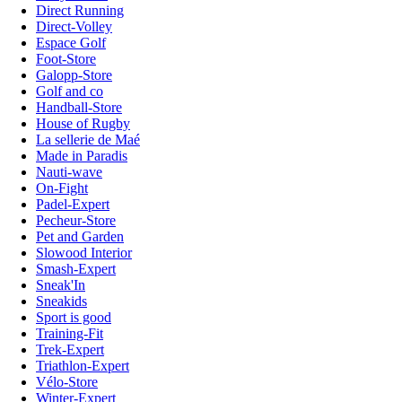
Direct Running
Direct-Volley
Espace Golf
Foot-Store
Galopp-Store
Golf and co
Handball-Store
House of Rugby
La sellerie de Maé
Made in Paradis
Nauti-wave
On-Fight
Padel-Expert
Pecheur-Store
Pet and Garden
Slowood Interior
Smash-Expert
Sneak'In
Sneakids
Sport is good
Training-Fit
Trek-Expert
Triathlon-Expert
Vélo-Store
Winter-Expert