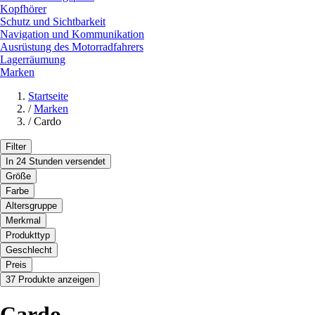
Kopfhörer
Schutz und Sichtbarkeit
Navigation und Kommunikation
Ausrüstung des Motorradfahrers
Lagerräumung
Marken
Startseite
/
Marken
/
Cardo
Filter
In 24 Stunden versendet
Größe
Farbe
Altersgruppe
Merkmal
Produkttyp
Geschlecht
Preis
37 Produkte anzeigen
Cardo