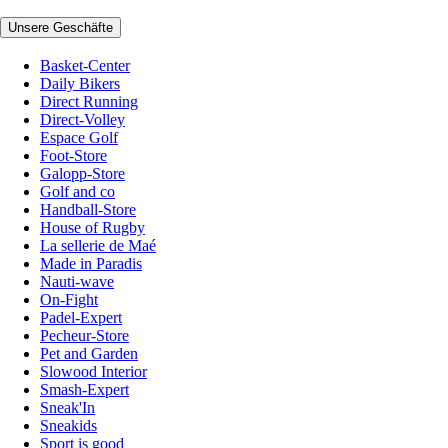
Unsere Geschäfte
Basket-Center
Daily Bikers
Direct Running
Direct-Volley
Espace Golf
Foot-Store
Galopp-Store
Golf and co
Handball-Store
House of Rugby
La sellerie de Maé
Made in Paradis
Nauti-wave
On-Fight
Padel-Expert
Pecheur-Store
Pet and Garden
Slowood Interior
Smash-Expert
Sneak'In
Sneakids
Sport is good