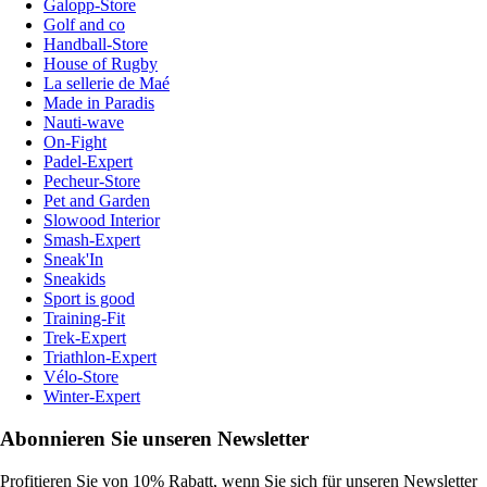
Galopp-Store
Golf and co
Handball-Store
House of Rugby
La sellerie de Maé
Made in Paradis
Nauti-wave
On-Fight
Padel-Expert
Pecheur-Store
Pet and Garden
Slowood Interior
Smash-Expert
Sneak'In
Sneakids
Sport is good
Training-Fit
Trek-Expert
Triathlon-Expert
Vélo-Store
Winter-Expert
Abonnieren Sie unseren Newsletter
Profitieren Sie von 10% Rabatt, wenn Sie sich für unseren Newsletter