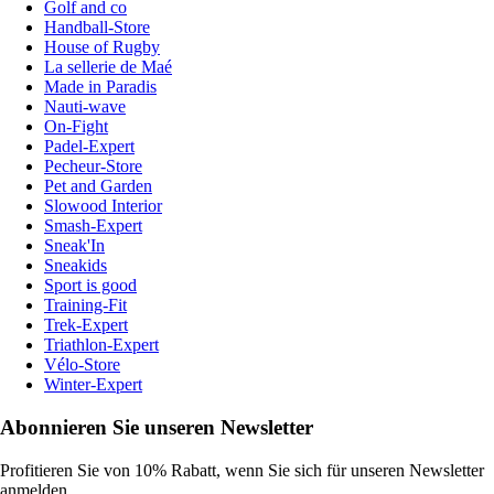
Golf and co
Handball-Store
House of Rugby
La sellerie de Maé
Made in Paradis
Nauti-wave
On-Fight
Padel-Expert
Pecheur-Store
Pet and Garden
Slowood Interior
Smash-Expert
Sneak'In
Sneakids
Sport is good
Training-Fit
Trek-Expert
Triathlon-Expert
Vélo-Store
Winter-Expert
Abonnieren Sie unseren Newsletter
Profitieren Sie von 10% Rabatt, wenn Sie sich für unseren Newsletter
anmelden