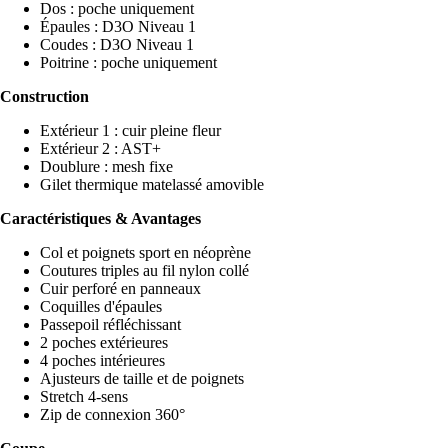
Dos : poche uniquement
Épaules : D3O Niveau 1
Coudes : D3O Niveau 1
Poitrine : poche uniquement
Construction
Extérieur 1 : cuir pleine fleur
Extérieur 2 : AST+
Doublure : mesh fixe
Gilet thermique matelassé amovible
Caractéristiques & Avantages
Col et poignets sport en néoprène
Coutures triples au fil nylon collé
Cuir perforé en panneaux
Coquilles d'épaules
Passepoil réfléchissant
2 poches extérieures
4 poches intérieures
Ajusteurs de taille et de poignets
Stretch 4-sens
Zip de connexion 360°