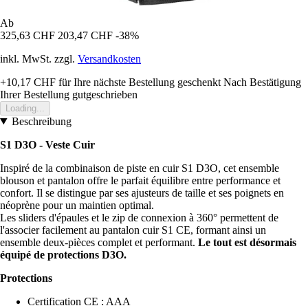
Ab
325,63 CHF
203,47 CHF
-38%
inkl. MwSt. zzgl.
Versandkosten
+10,17 CHF
für Ihre nächste Bestellung geschenkt
Nach Bestätigung
Ihrer Bestellung gutgeschrieben
Loading...
Beschreibung
S1 D3O - Veste Cuir
Inspiré de la combinaison de piste en cuir S1 D3O, cet ensemble
blouson et pantalon offre le parfait équilibre entre performance et
confort. Il se distingue par ses ajusteurs de taille et ses poignets en
néoprène pour un maintien optimal.
Les sliders d'épaules et le zip de connexion à 360° permettent de
l'associer facilement au pantalon cuir S1 CE, formant ainsi un
ensemble deux-pièces complet et performant.
Le tout est désormais
équipé de protections D3O.
Protections
Certification CE : AAA