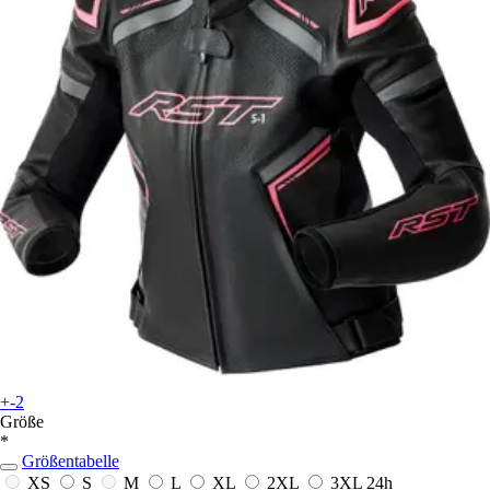
+-2
Größe
*
Größentabelle
XS
S
M
L
XL
2XL
3XL
24h