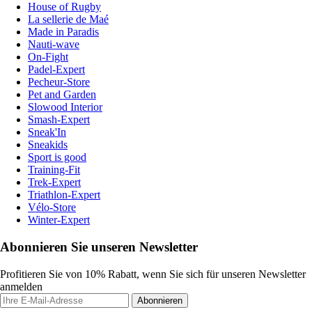
House of Rugby
La sellerie de Maé
Made in Paradis
Nauti-wave
On-Fight
Padel-Expert
Pecheur-Store
Pet and Garden
Slowood Interior
Smash-Expert
Sneak'In
Sneakids
Sport is good
Training-Fit
Trek-Expert
Triathlon-Expert
Vélo-Store
Winter-Expert
Abonnieren Sie unseren Newsletter
Profitieren Sie von 10% Rabatt, wenn Sie sich für unseren Newsletter
anmelden
Abonnieren