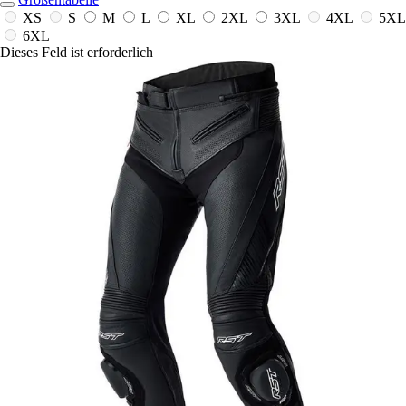
XS
S
M
L
XL
2XL
3XL
4XL
5XL
6XL
Dieses Feld ist erforderlich