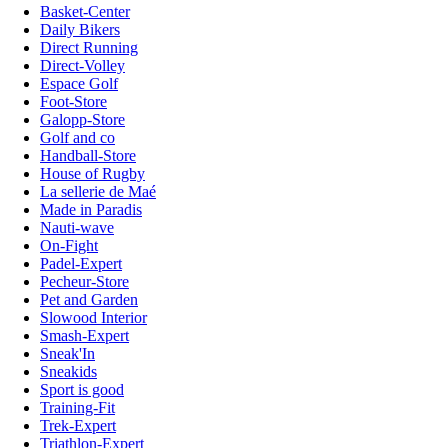
Basket-Center
Daily Bikers
Direct Running
Direct-Volley
Espace Golf
Foot-Store
Galopp-Store
Golf and co
Handball-Store
House of Rugby
La sellerie de Maé
Made in Paradis
Nauti-wave
On-Fight
Padel-Expert
Pecheur-Store
Pet and Garden
Slowood Interior
Smash-Expert
Sneak'In
Sneakids
Sport is good
Training-Fit
Trek-Expert
Triathlon-Expert