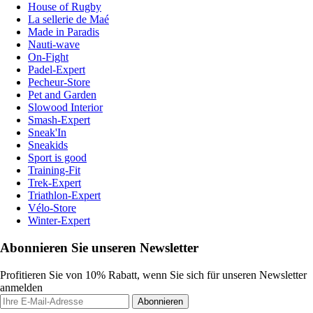
House of Rugby
La sellerie de Maé
Made in Paradis
Nauti-wave
On-Fight
Padel-Expert
Pecheur-Store
Pet and Garden
Slowood Interior
Smash-Expert
Sneak'In
Sneakids
Sport is good
Training-Fit
Trek-Expert
Triathlon-Expert
Vélo-Store
Winter-Expert
Abonnieren Sie unseren Newsletter
Profitieren Sie von 10% Rabatt, wenn Sie sich für unseren Newsletter
anmelden
Abonnieren