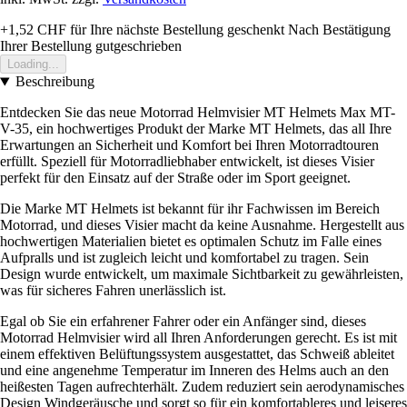
+1,52 CHF
für Ihre nächste Bestellung geschenkt
Nach Bestätigung
Ihrer Bestellung gutgeschrieben
Loading...
Beschreibung
Entdecken Sie das neue Motorrad Helmvisier MT Helmets Max MT-
V-35, ein hochwertiges Produkt der Marke MT Helmets, das all Ihre
Erwartungen an Sicherheit und Komfort bei Ihren Motorradtouren
erfüllt. Speziell für Motorradliebhaber entwickelt, ist dieses Visier
perfekt für den Einsatz auf der Straße oder im Sport geeignet.
Die Marke MT Helmets ist bekannt für ihr Fachwissen im Bereich
Motorrad, und dieses Visier macht da keine Ausnahme. Hergestellt aus
hochwertigen Materialien bietet es optimalen Schutz im Falle eines
Aufpralls und ist zugleich leicht und komfortabel zu tragen. Sein
Design wurde entwickelt, um maximale Sichtbarkeit zu gewährleisten,
was für sicheres Fahren unerlässlich ist.
Egal ob Sie ein erfahrener Fahrer oder ein Anfänger sind, dieses
Motorrad Helmvisier wird all Ihren Anforderungen gerecht. Es ist mit
einem effektiven Belüftungssystem ausgestattet, das Schweiß ableitet
und eine angenehme Temperatur im Inneren des Helms auch an den
heißesten Tagen aufrechterhält. Zudem reduziert sein aerodynamisches
Design Windgeräusche und sorgt so für ein komfortableres und leiseres