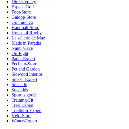
Direct-Volley
Espace Golf
Foot-Store
Galopp-Store
Golf and co
Handball-Store
House of Rugby
La sellerie de Maé
Made in Paradis
Nauti-wave
On-Fight
Padel-Expert
Pecheur-Store
Pet and Garden
Slowood Interior
Smash-Expert
Sneak'In
Sneakids
Sport is good
Training-Fit
Trek-Expert
Triathlon-Expert
Vélo-Store
Winter-Expert