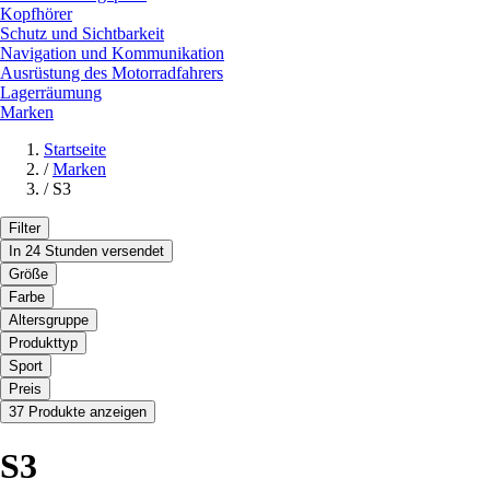
Kopfhörer
Schutz und Sichtbarkeit
Navigation und Kommunikation
Ausrüstung des Motorradfahrers
Lagerräumung
Marken
Startseite
/
Marken
/
S3
Filter
In 24 Stunden versendet
Größe
Farbe
Altersgruppe
Produkttyp
Sport
Preis
37 Produkte anzeigen
S3