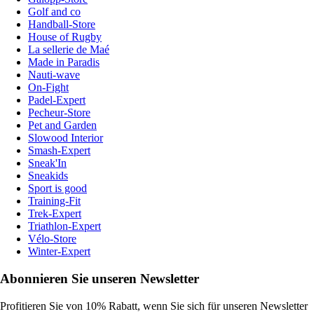
Golf and co
Handball-Store
House of Rugby
La sellerie de Maé
Made in Paradis
Nauti-wave
On-Fight
Padel-Expert
Pecheur-Store
Pet and Garden
Slowood Interior
Smash-Expert
Sneak'In
Sneakids
Sport is good
Training-Fit
Trek-Expert
Triathlon-Expert
Vélo-Store
Winter-Expert
Abonnieren Sie unseren Newsletter
Profitieren Sie von 10% Rabatt, wenn Sie sich für unseren Newsletter