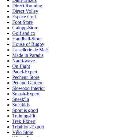
Daily Bikers
Direct Running
Direct-Volley
Espace Golf
Foot-Store
Galopp-Store
Golf and co
Handball-Store
House of Rugby
La sellerie de Maé
Made in Paradis
Nauti-wave
On-Fight
Padel-Expert
Pecheur-Store
Pet and Garden
Slowood Interior
Smash-Expert
Sneak'In
Sneakids
Sport is good
Training-Fit
Trek-Expert
Triathlon-Expert
Vélo-Store