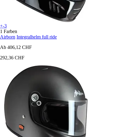
+-3
1 Farben
Airborn
Integralhelm full ride
Ab
406,12 CHF
292,36 CHF