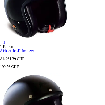
+-3
1 Farben
Airborn
Jet-Helm steve
Ab
261,39 CHF
190,76 CHF