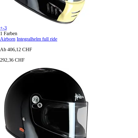
+-3
1 Farben
Airborn
Integralhelm full ride
Ab
406,12 CHF
292,36 CHF