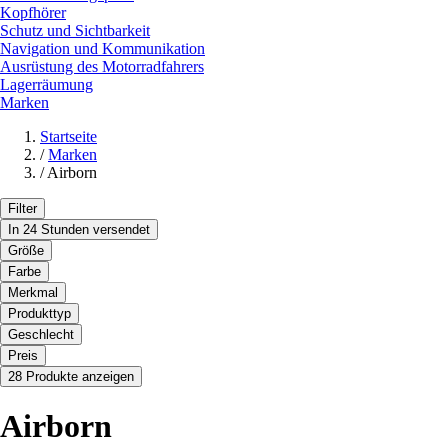
Kopfhörer
Schutz und Sichtbarkeit
Navigation und Kommunikation
Ausrüstung des Motorradfahrers
Lagerräumung
Marken
Startseite
/
Marken
/
Airborn
Filter
In 24 Stunden versendet
Größe
Farbe
Merkmal
Produkttyp
Geschlecht
Preis
28 Produkte anzeigen
Airborn