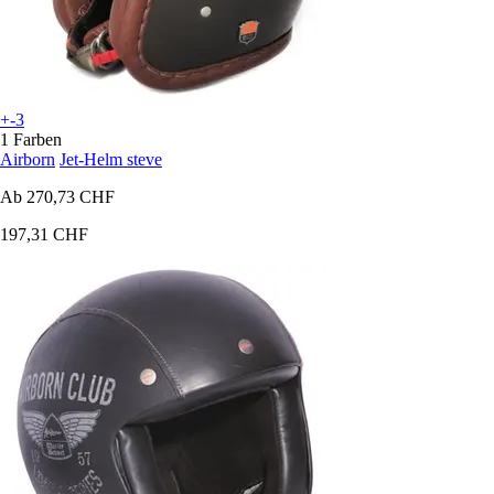
+-3
1 Farben
Airborn
Jet-Helm steve
Ab
270,73 CHF
197,31 CHF