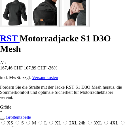
RST
Motorradjacke S1 D3O
Mesh
Ab
167,46 CHF
107,89 CHF
-36%
inkl. MwSt. zzgl.
Versandkosten
Fordern Sie die Straße mit der Jacke RST S1 D3O Mesh heraus, die
Sommerkomfort und optimale Sicherheit für Motorradliebhaber
vereint.
Größe
*
Größentabelle
XS
S
M
L
XL
2XL
24h
3XL
4XL