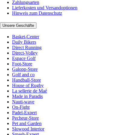
Zahlungsarten
Lieferkosten und Versandoptionen
Hinweis zum Datenschutz
Unsere Geschäfte
Basket-Center
Daily Bikers
Direct Running
Direct-Volley
Espace Golf
Foot-Store
Galopp-Store
Golf and co
Handball-Store
House of Rugby
La sellerie de Maé
Made in Paradis
Nauti-wave
On-Fight
Padel-Expert
Pecheur-Store
Pet and Garden
Slowood Interior
Smash-Expert