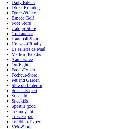
Daily Bikers
Direct Running
Direct-Volley
Espace Golf
Foot-Store
Galopp-Store
Golf and co
Handball-Store
House of Rugby
La sellerie de Maé
Made in Paradis
Nauti-wave
On-Fight
Padel-Expert
Pecheur-Store
Pet and Garden
Slowood Interior
Smash-Expert
Sneak'In
Sneakids
Sport is good
Training-Fit
Trek-Expert
Triathlon-Expert
Vélo-Store