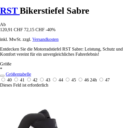
RST
Bikerstiefel Sabre
Ab
120,91 CHF
72,15 CHF
-40%
inkl. MwSt. zzgl.
Versandkosten
Entdecken Sie die Motorradstiefel RST Sabre: Leistung, Schutz und
Komfort vereint für ein unvergleichliches Fahrerlebnis!
Größe
*
Größentabelle
40
41
42
43
44
45
46
24h
47
Dieses Feld ist erforderlich