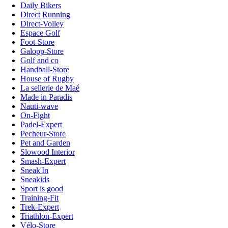
Daily Bikers
Direct Running
Direct-Volley
Espace Golf
Foot-Store
Galopp-Store
Golf and co
Handball-Store
House of Rugby
La sellerie de Maé
Made in Paradis
Nauti-wave
On-Fight
Padel-Expert
Pecheur-Store
Pet and Garden
Slowood Interior
Smash-Expert
Sneak'In
Sneakids
Sport is good
Training-Fit
Trek-Expert
Triathlon-Expert
Vélo-Store