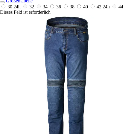
Größentabelle
30
24h
32
34
36
38
40
42
24h
44
Dieses Feld ist erforderlich