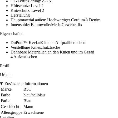
CE-Zertifizierung: AAA
Hüftschutz: Level 2
Knieschutz: Level 2
Herstellung
Hauptmaterial außen: Hochwertiger Cordura® Denim
Innensohle: Baumwolle/Mesh-Gewebe, fix
Eigenschaften
DuPont™ Kevlar® in den Aufprallbereichen
Verstellbare Knieschutztasche
Dehnbare Materialien an den Knien und im Gesäß
4 Außentaschen
Profil
Urbain
Zusätzliche Informationen
Marke
RST
Farbe
blau/hellblau
Farbe
Blau
Geschlecht
Mann
Altersgruppe
Erwachsene
Loading...