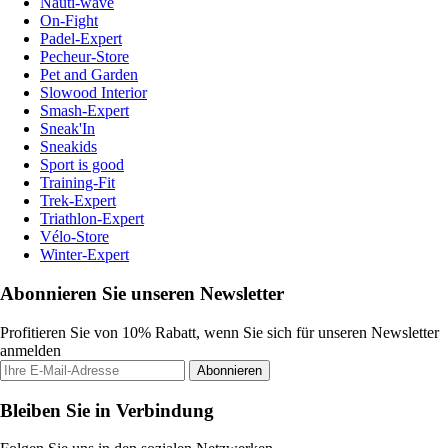
Nauti-wave
On-Fight
Padel-Expert
Pecheur-Store
Pet and Garden
Slowood Interior
Smash-Expert
Sneak'In
Sneakids
Sport is good
Training-Fit
Trek-Expert
Triathlon-Expert
Vélo-Store
Winter-Expert
Abonnieren Sie unseren Newsletter
Profitieren Sie von 10% Rabatt, wenn Sie sich für unseren Newsletter
anmelden
Abonnieren
Bleiben Sie in Verbindung