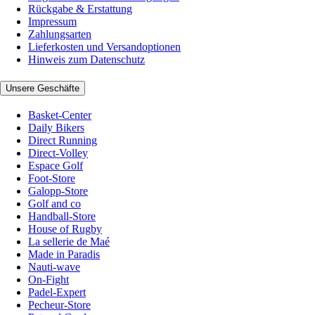
Rückgabe & Erstattung
Impressum
Zahlungsarten
Lieferkosten und Versandoptionen
Hinweis zum Datenschutz
Unsere Geschäfte
Basket-Center
Daily Bikers
Direct Running
Direct-Volley
Espace Golf
Foot-Store
Galopp-Store
Golf and co
Handball-Store
House of Rugby
La sellerie de Maé
Made in Paradis
Nauti-wave
On-Fight
Padel-Expert
Pecheur-Store