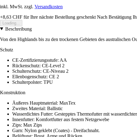
inkl. MwSt. zzgl.
Versandkosten
+8,63 CHF
für Ihre nächste Bestellung geschenkt
Nach Bestätigung Ih
Loading...
Beschreibung
Von den Highlands bis zu den trockenen Gebieten des australischen Out
Schutz
CE-Zertifizierungsstufe: AA
Rückenschutz: CE-Level 2
Schulterschutz: CE-Niveau 2
Ellenbogenschutz: CE 2
Schulterpolster: TPU
Konstruktion
Äußeres Hauptmaterial: MaxTex
Zweites Material: Ballistic
Wasserdichtes Futter: Gestepptes Thermofutter mit wasserdich
Innenfutter: Komfortfutter aus festem Netzgewebe
Zips: Max Zips
Garn: Nylon geklebt (Coates) - Dreifachnaht.
Belüftung: Brust, Arme und Rücken.