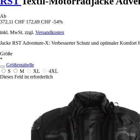
RST
Textil-Motorradjacke Adve
Ab
372,11 CHF
172,69 CHF
-54%
inkl. MwSt. zzgl.
Versandkosten
Jacke RST Adventure-X: Verbesserter Schutz und optimaler Komfort für 
Größe
*
Größentabelle
S
M
XL
4XL
Dieses Feld ist erforderlich