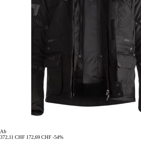
Ab
372,11 CHF
172,69 CHF
-54%