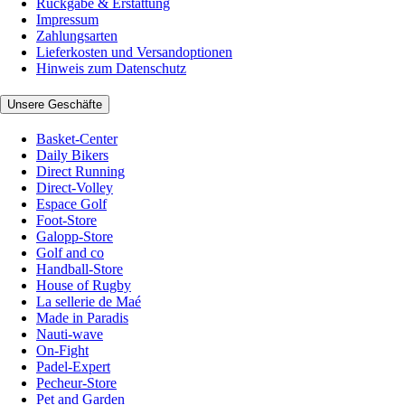
Rückgabe & Erstattung
Impressum
Zahlungsarten
Lieferkosten und Versandoptionen
Hinweis zum Datenschutz
Unsere Geschäfte
Basket-Center
Daily Bikers
Direct Running
Direct-Volley
Espace Golf
Foot-Store
Galopp-Store
Golf and co
Handball-Store
House of Rugby
La sellerie de Maé
Made in Paradis
Nauti-wave
On-Fight
Padel-Expert
Pecheur-Store
Pet and Garden