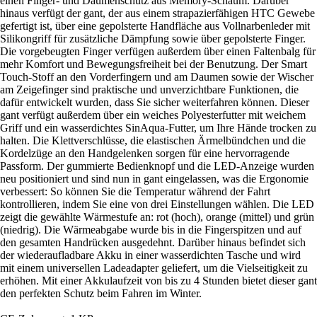
einen Finger- und Daumenschutz aus Memory-Schaum. Darüber
hinaus verfügt der gant, der aus einem strapazierfähigen HTC Gewebe
gefertigt ist, über eine gepolsterte Handfläche aus Vollnarbenleder mit
Silikongriff für zusätzliche Dämpfung sowie über gepolsterte Finger.
Die vorgebeugten Finger verfügen außerdem über einen Faltenbalg für
mehr Komfort und Bewegungsfreiheit bei der Benutzung. Der Smart
Touch-Stoff an den Vorderfingern und am Daumen sowie der Wischer
am Zeigefinger sind praktische und unverzichtbare Funktionen, die
dafür entwickelt wurden, dass Sie sicher weiterfahren können. Dieser
gant verfügt außerdem über ein weiches Polyesterfutter mit weichem
Griff und ein wasserdichtes SinAqua-Futter, um Ihre Hände trocken zu
halten. Die Klettverschlüsse, die elastischen Ärmelbündchen und die
Kordelzüge an den Handgelenken sorgen für eine hervorragende
Passform. Der gummierte Bedienknopf und die LED-Anzeige wurden
neu positioniert und sind nun in gant eingelassen, was die Ergonomie
verbessert: So können Sie die Temperatur während der Fahrt
kontrollieren, indem Sie eine von drei Einstellungen wählen. Die LED
zeigt die gewählte Wärmestufe an: rot (hoch), orange (mittel) und grün
(niedrig). Die Wärmeabgabe wurde bis in die Fingerspitzen und auf
den gesamten Handrücken ausgedehnt. Darüber hinaus befindet sich
der wiederaufladbare Akku in einer wasserdichten Tasche und wird
mit einem universellen Ladeadapter geliefert, um die Vielseitigkeit zu
erhöhen. Mit einer Akkulaufzeit von bis zu 4 Stunden bietet dieser gant
den perfekten Schutz beim Fahren im Winter.