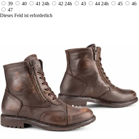
39
40
41
24h
42
24h
43
44
24h
45
46
47
Dieses Feld ist erforderlich