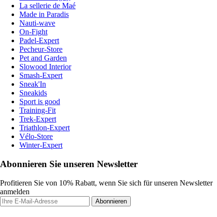
La sellerie de Maé
Made in Paradis
Nauti-wave
On-Fight
Padel-Expert
Pecheur-Store
Pet and Garden
Slowood Interior
Smash-Expert
Sneak'In
Sneakids
Sport is good
Training-Fit
Trek-Expert
Triathlon-Expert
Vélo-Store
Winter-Expert
Abonnieren Sie unseren Newsletter
Profitieren Sie von 10% Rabatt, wenn Sie sich für unseren Newsletter
anmelden
Abonnieren