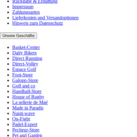
Rückgabe & Erstattung
Impressum
Zahlungsarten
Lieferkosten und Versandoptionen
Hinweis zum Datenschutz
Unsere Geschäfte
Basket-Center
Daily Bikers
Direct Running
Direct-Volley
Espace Golf
Foot-Store
Galopp-Store
Golf and co
Handball-Store
House of Rugby
La sellerie de Maé
Made in Paradis
Nauti-wave
On-Fight
Padel-Expert
Pecheur-Store
Pet and Garden