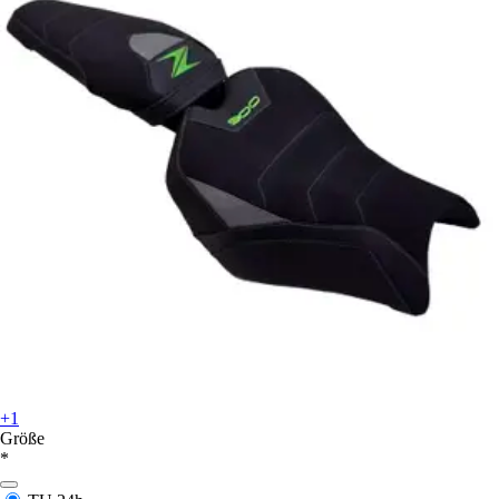
+1
Größe
*