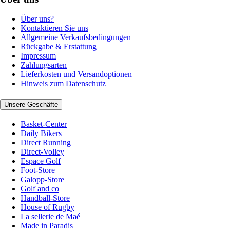
Über uns?
Kontaktieren Sie uns
Allgemeine Verkaufsbedingungen
Rückgabe & Erstattung
Impressum
Zahlungsarten
Lieferkosten und Versandoptionen
Hinweis zum Datenschutz
Unsere Geschäfte
Basket-Center
Daily Bikers
Direct Running
Direct-Volley
Espace Golf
Foot-Store
Galopp-Store
Golf and co
Handball-Store
House of Rugby
La sellerie de Maé
Made in Paradis