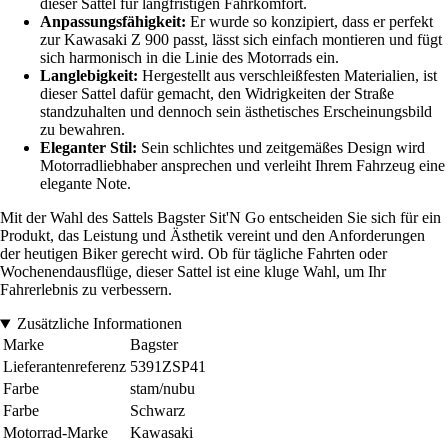
dieser Sattel für langfristigen Fahrkomfort.
Anpassungsfähigkeit:
Er wurde so konzipiert, dass er perfekt
zur Kawasaki Z 900 passt, lässt sich einfach montieren und fügt
sich harmonisch in die Linie des Motorrads ein.
Langlebigkeit:
Hergestellt aus verschleißfesten Materialien, ist
dieser Sattel dafür gemacht, den Widrigkeiten der Straße
standzuhalten und dennoch sein ästhetisches Erscheinungsbild
zu bewahren.
Eleganter Stil:
Sein schlichtes und zeitgemäßes Design wird
Motorradliebhaber ansprechen und verleiht Ihrem Fahrzeug eine
elegante Note.
Mit der Wahl des Sattels Bagster Sit'N Go entscheiden Sie sich für ein
Produkt, das Leistung und Ästhetik vereint und den Anforderungen
der heutigen Biker gerecht wird. Ob für tägliche Fahrten oder
Wochenendausflüge, dieser Sattel ist eine kluge Wahl, um Ihr
Fahrerlebnis zu verbessern.
Zusätzliche Informationen
Marke
Bagster
Lieferantenreferenz
5391ZSP41
Farbe
stam/nubu
Farbe
Schwarz
Motorrad-Marke
Kawasaki