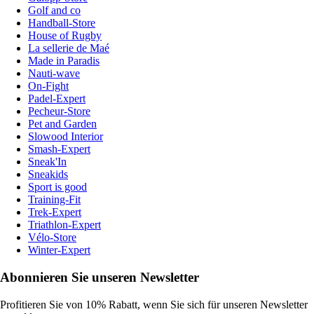
Golf and co
Handball-Store
House of Rugby
La sellerie de Maé
Made in Paradis
Nauti-wave
On-Fight
Padel-Expert
Pecheur-Store
Pet and Garden
Slowood Interior
Smash-Expert
Sneak'In
Sneakids
Sport is good
Training-Fit
Trek-Expert
Triathlon-Expert
Vélo-Store
Winter-Expert
Abonnieren Sie unseren Newsletter
Profitieren Sie von 10% Rabatt, wenn Sie sich für unseren Newsletter