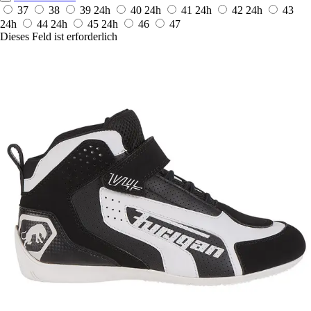
37
38
39
24h
40
24h
41
24h
42
24h
43
24h
44
24h
45
24h
46
47
Dieses Feld ist erforderlich