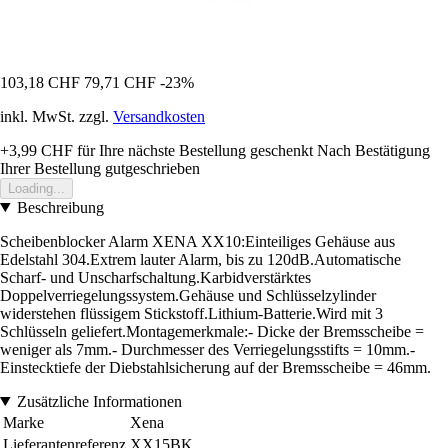
103,18 CHF
79,71 CHF
-23%
inkl. MwSt. zzgl.
Versandkosten
+3,99 CHF
für Ihre nächste Bestellung geschenkt
Nach Bestätigung
Ihrer Bestellung gutgeschrieben
Loading...
Beschreibung
Scheibenblocker Alarm XENA XX10:Einteiliges Gehäuse aus
Edelstahl 304.Extrem lauter Alarm, bis zu 120dB.Automatische
Scharf- und Unscharfschaltung.Karbidverstärktes
Doppelverriegelungssystem.Gehäuse und Schlüsselzylinder
widerstehen flüssigem Stickstoff.Lithium-Batterie.Wird mit 3
Schlüsseln geliefert.Montagemerkmale:- Dicke der Bremsscheibe =
weniger als 7mm.- Durchmesser des Verriegelungsstifts = 10mm.-
Einstecktiefe der Diebstahlsicherung auf der Bremsscheibe = 46mm.
Zusätzliche Informationen
Marke
Xena
Lieferantenreferenz
XX15BK