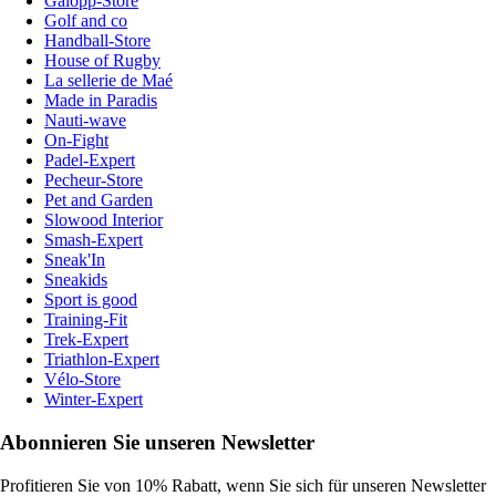
Galopp-Store
Golf and co
Handball-Store
House of Rugby
La sellerie de Maé
Made in Paradis
Nauti-wave
On-Fight
Padel-Expert
Pecheur-Store
Pet and Garden
Slowood Interior
Smash-Expert
Sneak'In
Sneakids
Sport is good
Training-Fit
Trek-Expert
Triathlon-Expert
Vélo-Store
Winter-Expert
Abonnieren Sie unseren Newsletter
Profitieren Sie von 10% Rabatt, wenn Sie sich für unseren Newsletter