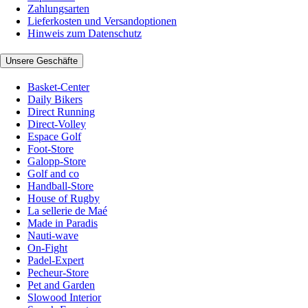
Zahlungsarten
Lieferkosten und Versandoptionen
Hinweis zum Datenschutz
Unsere Geschäfte
Basket-Center
Daily Bikers
Direct Running
Direct-Volley
Espace Golf
Foot-Store
Galopp-Store
Golf and co
Handball-Store
House of Rugby
La sellerie de Maé
Made in Paradis
Nauti-wave
On-Fight
Padel-Expert
Pecheur-Store
Pet and Garden
Slowood Interior