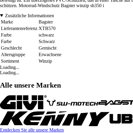
befestigt ist. Ein überzogenes PVC-Schutzteil, das in einer Tasche auf
schützen. Motorrad-Windschutz Bagster winzip sh350 i
Zusätzliche Informationen
Marke
Bagster
Lieferantenreferenz
XTB570
Farbe
schwarz
Farbe
Schwarz
Geschlecht
Gemischt
Altersgruppe
Erwachsene
Sortiment
Winzip
Loading...
Loading...
Alle unsere Marken
Entdecken Sie alle unsere Marken