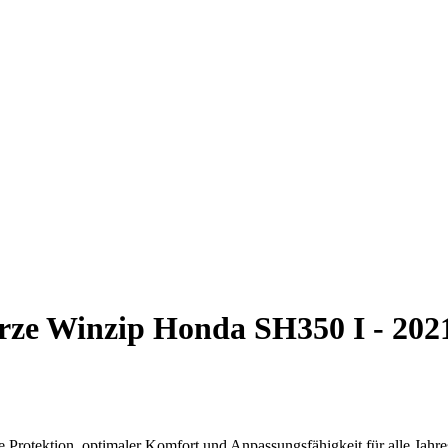
rze Winzip Honda SH350 I - 202
Protektion, optimaler Komfort und Anpassungsfähigkeit für alle Jahre