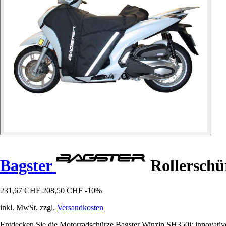
Bagster
Rollerschü
231,67 CHF
208,50 CHF
-10%
inkl. MwSt. zzgl.
Versandkosten
Entdecken Sie die Motorradschürze Bagster Winzip SH350i: innovative 