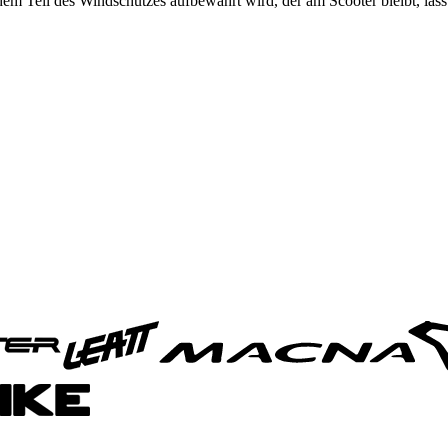
 dem Teil des Windschutzes aufbewahrt wird, der am Scooter bleibt, läs