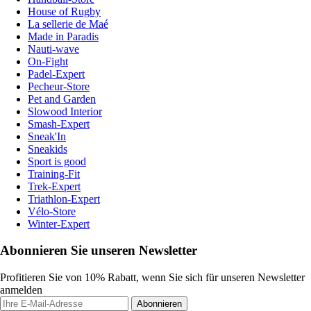
House of Rugby
La sellerie de Maé
Made in Paradis
Nauti-wave
On-Fight
Padel-Expert
Pecheur-Store
Pet and Garden
Slowood Interior
Smash-Expert
Sneak'In
Sneakids
Sport is good
Training-Fit
Trek-Expert
Triathlon-Expert
Vélo-Store
Winter-Expert
Abonnieren Sie unseren Newsletter
Profitieren Sie von 10% Rabatt, wenn Sie sich für unseren Newsletter
anmelden
Abonnieren