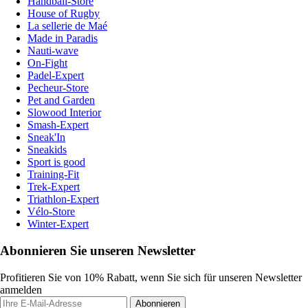
Handball-Store
House of Rugby
La sellerie de Maé
Made in Paradis
Nauti-wave
On-Fight
Padel-Expert
Pecheur-Store
Pet and Garden
Slowood Interior
Smash-Expert
Sneak'In
Sneakids
Sport is good
Training-Fit
Trek-Expert
Triathlon-Expert
Vélo-Store
Winter-Expert
Abonnieren Sie unseren Newsletter
Profitieren Sie von 10% Rabatt, wenn Sie sich für unseren Newsletter
anmelden
Abonnieren