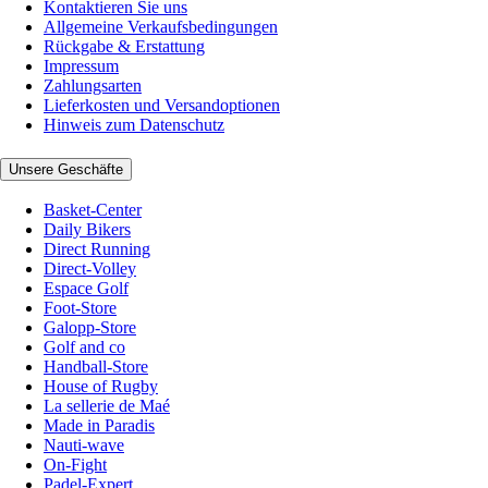
Kontaktieren Sie uns
Allgemeine Verkaufsbedingungen
Rückgabe & Erstattung
Impressum
Zahlungsarten
Lieferkosten und Versandoptionen
Hinweis zum Datenschutz
Unsere Geschäfte
Basket-Center
Daily Bikers
Direct Running
Direct-Volley
Espace Golf
Foot-Store
Galopp-Store
Golf and co
Handball-Store
House of Rugby
La sellerie de Maé
Made in Paradis
Nauti-wave
On-Fight
Padel-Expert