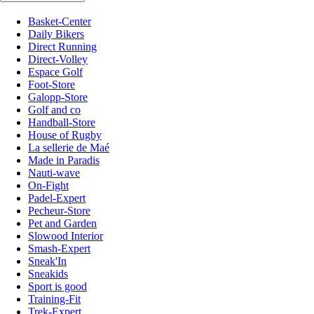
Basket-Center
Daily Bikers
Direct Running
Direct-Volley
Espace Golf
Foot-Store
Galopp-Store
Golf and co
Handball-Store
House of Rugby
La sellerie de Maé
Made in Paradis
Nauti-wave
On-Fight
Padel-Expert
Pecheur-Store
Pet and Garden
Slowood Interior
Smash-Expert
Sneak'In
Sneakids
Sport is good
Training-Fit
Trek-Expert