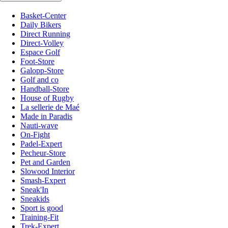
Basket-Center
Daily Bikers
Direct Running
Direct-Volley
Espace Golf
Foot-Store
Galopp-Store
Golf and co
Handball-Store
House of Rugby
La sellerie de Maé
Made in Paradis
Nauti-wave
On-Fight
Padel-Expert
Pecheur-Store
Pet and Garden
Slowood Interior
Smash-Expert
Sneak'In
Sneakids
Sport is good
Training-Fit
Trek-Expert