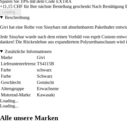
Sparen Sie 10%
mit dem Code
EXTRA
+11,15 CHF
für Ihre nächste Bestellung geschenkt
Nach Bestätigung I
Loading...
Beschreibung
Givi hat eine Reihe von Sissybars mit abnehmbarem Pakethalter entwick
Jede Sissybar wurde nach dem reinen Vorbild von esprit Custom entworfe
danken! Die Rückenlehne aus expandiertem Polyurethanschaum wird 
Zusätzliche Informationen
Marke
Givi
Lieferantenreferenz
TS4115B
Farbe
schwarz
Farbe
Schwarz
Geschlecht
Gemischt
Altersgruppe
Erwachsene
Motorrad-Marke
Kawasaki
Loading...
Loading...
Alle unsere Marken