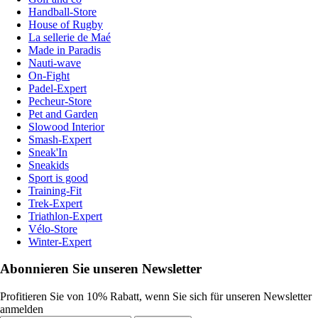
Handball-Store
House of Rugby
La sellerie de Maé
Made in Paradis
Nauti-wave
On-Fight
Padel-Expert
Pecheur-Store
Pet and Garden
Slowood Interior
Smash-Expert
Sneak'In
Sneakids
Sport is good
Training-Fit
Trek-Expert
Triathlon-Expert
Vélo-Store
Winter-Expert
Abonnieren Sie unseren Newsletter
Profitieren Sie von 10% Rabatt, wenn Sie sich für unseren Newsletter
anmelden