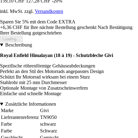
159,10 CHF
127,28 CHF
-20%
inkl. MwSt. zzgl.
Versandkosten
Sparen Sie 5%
mit dem Code
EXTRA
+6,36 CHF
für Ihre nächste Bestellung geschenkt
Nach Bestätigung
Ihrer Bestellung gutgeschrieben
Loading...
Beschreibung
Royal Enfield Himalayan (18 à 19) - Schutzbleche Givi
Spezifische röhrenförmige Gehäuseabdeckungen
Perfekt an den Stil des Motorrads angepasstes Design
Schützt Ihr Motorrad wirksam bei einem Sturz
Stahlrohr mit 25 mm Durchmesser
Optionale Montage von Zusatzscheinwerfern
Einfache und schnelle Montage
Zusätzliche Informationen
Marke
Givi
Lieferantenreferenz
TN9050
Farbe
schwarz
Farbe
Schwarz
Geschlecht
Gemischt