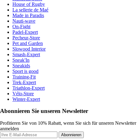
House of Rugby
La sellerie de Maé
Made in Paradis
Nauti-wave
On-Fight
Padel-Expert
Pecheur-Store
Pet and Garden
Slowood Interior
Smash-Expert
Sneak'In
Sneakids
Sport is good
Training-Fit
Trek-Expert
Triathlon-Expert
Vélo-Store
Winter-Expert
Abonnieren Sie unseren Newsletter
Profitieren Sie von 10% Rabatt, wenn Sie sich für unseren Newsletter
anmelden
Abonnieren