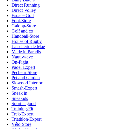
Direct Running
Direct-Volley
Espace Golf
Foot-Store
Galopp-Store
Golf and co
Handball-Store
House of Rugby
La sellerie de Maé
Made in Paradis
Nauti-wave
On-Fight
Padel-Expert
Pecheur-Store
Pet and Garden
Slowood Interior
Smash-Expert
Sneak'In
Sneakids
Sport is good
Training-Fit
Trek-Expert
Triathlon-Expert
Vélo-Store