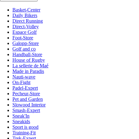
Basket-Center
Daily Bikers
Direct Running
Direct-Volley
Espace Golf
Foot-Store
Galopp-Store
Golf and co
Handball-Store
House of Rugby
La sellerie de Maé
Made in Paradis
Nauti-wave
On-Fight
Padel-Expert
Pecheur-Store
Pet and Garden
Slowood Interior
Smash-Expert
Sneak'In
Sneakids
Sport is good
Training-Fit
Trek-Expert