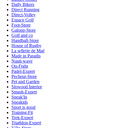
Daily Bikers
Direct Running
Direct-Volley
Espace Golf
Foot-Store
Galopp-Store
Golf and co
Handball-Store
House of Rugby
La sellerie de Maé
Made in Paradis
Nauti-wave
On-Fight
Padel-Expert
Pecheur-Store
Pet and Garden
Slowood Interior
Smash-Expert
Sneak'In
Sneakids
Sport is good
Training-Fit
Trek-Expert
Triathlon-Expert
Vélo-Store