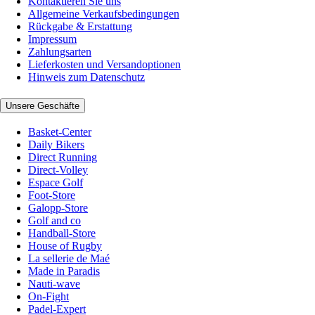
Kontaktieren Sie uns
Allgemeine Verkaufsbedingungen
Rückgabe & Erstattung
Impressum
Zahlungsarten
Lieferkosten und Versandoptionen
Hinweis zum Datenschutz
Unsere Geschäfte
Basket-Center
Daily Bikers
Direct Running
Direct-Volley
Espace Golf
Foot-Store
Galopp-Store
Golf and co
Handball-Store
House of Rugby
La sellerie de Maé
Made in Paradis
Nauti-wave
On-Fight
Padel-Expert