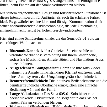
Ausrüstung bietet ein erstklassiges Klangerlebnis und ermöglicht es
Ihnen, beim Fahren auf der Straße verbunden zu bleiben.
Mit seinem ergonomischen Design und fortschrittlichen Funktionen ist
dieses Intercom sowohl für Anfänger als auch für erfahrene Fahrer
ideal. Es gewährleistet eine klare und flüssige Kommunikation dank
seiner hochauflösenden Audiotechnologie, die jede Unterhaltung
angenehm macht, selbst bei hohen Geschwindigkeiten.
Hier sind einige Schlüsselmerkmale, die das Sena 60S-01 Solo zu
einer klugen Wahl machen:
Bluetooth-Konnektivität:
Genießen Sie eine stabile und
vereinfachte drahtlose Verbindung mit Ihrem Smartphone,
sodass Sie Musik hören, Anrufe tätigen und Navigations-Apps
nutzen können.
Ausgezeichnete Klangqualität:
Hören Sie Ihre Musik oder
nehmen Sie Anrufe mit kristallklarer Klarheit entgegen, dank
eines Audiosystems, das Umgebungsgeräusche minimiert.
Benutzerfreundlichkeit:
Die intuitiven Bedienelemente und die
benutzerfreundliche Oberfläche ermöglichen eine einfache
Bedienung während der Fahrt.
Lange Akkulaufzeit:
Das Sena 60S-01 Solo bietet eine
beeindruckende Akkulaufzeit und sorgt dafür, dass Sie bei
langen Fahrten verbunden bleiben.
Widerstandsfähigkeit und Haltbarkeit:
Entwickelt, um den