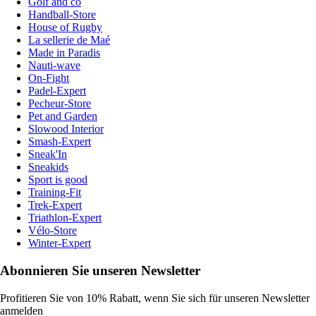
Golf and co
Handball-Store
House of Rugby
La sellerie de Maé
Made in Paradis
Nauti-wave
On-Fight
Padel-Expert
Pecheur-Store
Pet and Garden
Slowood Interior
Smash-Expert
Sneak'In
Sneakids
Sport is good
Training-Fit
Trek-Expert
Triathlon-Expert
Vélo-Store
Winter-Expert
Abonnieren Sie unseren Newsletter
Profitieren Sie von 10% Rabatt, wenn Sie sich für unseren Newsletter
anmelden