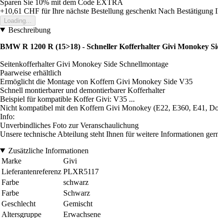
Sparen Sie 10%
mit dem Code
EXTRA
+10,61 CHF
für Ihre nächste Bestellung geschenkt
Nach Bestätigung I
Loading...
Beschreibung
BMW R 1200 R (15>18) - Schneller Kofferhalter Givi Monokey Si
Seitenkofferhalter Givi Monokey Side Schnellmontage
Paarweise erhältlich
Ermöglicht die Montage von Koffern Givi Monokey Side V35
Schnell montierbarer und demontierbarer Kofferhalter
Beispiel für kompatible Koffer Givi: V35 ...
Nicht kompatibel mit den Koffern Givi Monokey (E22, E360, E41, Dol
Info:
Unverbindliches Foto zur Veranschaulichung
Unsere technische Abteilung steht Ihnen für weitere Informationen ger
Zusätzliche Informationen
Marke
Givi
Lieferantenreferenz
PLXR5117
Farbe
schwarz
Farbe
Schwarz
Geschlecht
Gemischt
Altersgruppe
Erwachsene