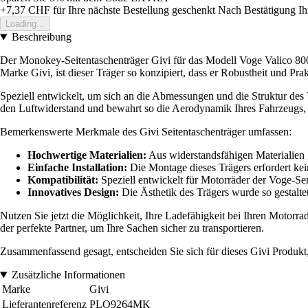
+7,37 CHF
für Ihre nächste Bestellung geschenkt
Nach Bestätigung Ih
Loading...
Beschreibung
Der Monokey-Seitentaschenträger Givi für das Modell Voge Valico 800 
Marke Givi, ist dieser Träger so konzipiert, dass er Robustheit und Prak
Speziell entwickelt, um sich an die Abmessungen und die Struktur des 
den Luftwiderstand und bewahrt so die Aerodynamik Ihres Fahrzeugs, wä
Bemerkenswerte Merkmale des Givi Seitentaschenträger umfassen:
Hochwertige Materialien:
Aus widerstandsfähigen Materialien g
Einfache Installation:
Die Montage dieses Trägers erfordert kei
Kompatibilität:
Speziell entwickelt für Motorräder der Voge-Ser
Innovatives Design:
Die Ästhetik des Trägers wurde so gestaltet
Nutzen Sie jetzt die Möglichkeit, Ihre Ladefähigkeit bei Ihren Motorra
der perfekte Partner, um Ihre Sachen sicher zu transportieren.
Zusammenfassend gesagt, entscheiden Sie sich für dieses Givi Produkt
Zusätzliche Informationen
Marke
Givi
Lieferantenreferenz
PLO9264MK