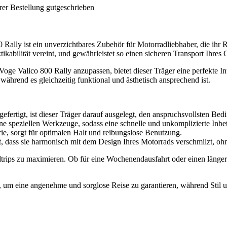
rer Bestellung gutgeschrieben
Rally ist ein unverzichtbares Zubehör für Motorradliebhaber, die ihr 
tikabilität vereint, und gewährleistet so einen sicheren Transport Ihres
Voge Valico 800 Rally anzupassen, bietet dieser Träger eine perfekte I
hrend es gleichzeitig funktional und ästhetisch ansprechend ist.
efertigt, ist dieser Träger darauf ausgelegt, den anspruchsvollsten Be
ne speziellen Werkzeuge, sodass eine schnelle und unkomplizierte Inbe
ie, sorgt für optimalen Halt und reibungslose Benutzung.
, dass sie harmonisch mit dem Design Ihres Motorrads verschmilzt, ohne
dtrips zu maximieren. Ob für eine Wochenendausfahrt oder einen längere
, um eine angenehme und sorglose Reise zu garantieren, während Stil 