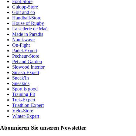
Foot-Store
Galopp-Store
Golf and co
Handball-Store
House of Rugby
La sellerie de Maé
Made in Paradis
Nauti-wave
On-Fight
Padel-Expert
Pecheur-Store
Pet and Garden
Slowood Interior
Smash-Expert
Sneak'In
Sneakids
Sport is good
Training-Fit
Trek-Expert
Triathlon-Expert
Vélo-Store
Winter-Expert
Abonnieren Sie unseren Newsletter