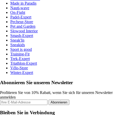
Made in Paradis
Nauti-wave
On-Fight
Padel-Expert
Pecheur-Store
Pet and Garden
Slowood Interior
Smash-Expert
Sneak'In
Sneakids
Sport is good
Training-Fit
Trek-Expert
Triathlon-Expert
Vélo-Store
Winter-Expert
Abonnieren Sie unseren Newsletter
Profitieren Sie von 10% Rabatt, wenn Sie sich für unseren Newsletter
anmelden
Abonnieren
Bleiben Sie in Verbindung