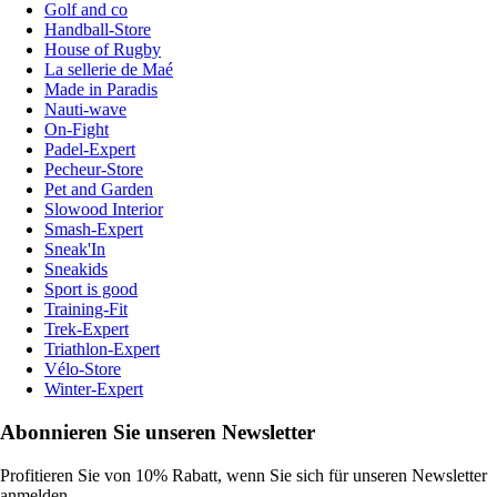
Golf and co
Handball-Store
House of Rugby
La sellerie de Maé
Made in Paradis
Nauti-wave
On-Fight
Padel-Expert
Pecheur-Store
Pet and Garden
Slowood Interior
Smash-Expert
Sneak'In
Sneakids
Sport is good
Training-Fit
Trek-Expert
Triathlon-Expert
Vélo-Store
Winter-Expert
Abonnieren Sie unseren Newsletter
Profitieren Sie von 10% Rabatt, wenn Sie sich für unseren Newsletter
anmelden