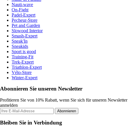
Nauti-wave
On-Fight
Padel-Expert
Pecheur-Store
Pet and Garden
Slowood Interior
Smash-Expert
Sneak'In
Sneakids
Sport is good
Training-Fit
Trek-Expert
Triathlon-Expert
Vélo-Store
Winter-Expert
Abonnieren Sie unseren Newsletter
Profitieren Sie von 10% Rabatt, wenn Sie sich für unseren Newsletter
anmelden
Abonnieren
Bleiben Sie in Verbindung