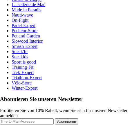
La sellerie de Maé
Made in Paradis
Nauti-wave
On-Fight
Padel-Expert
Pecheur-Store
Pet and Garden
Slowood Interior
Smash-Expert
Sneak'In
Sneakids
Sport is good
Training-Fit
Trek-Expert
Triathlon-Expert
Vélo-Store
Winter-Expert
Abonnieren Sie unseren Newsletter
Profitieren Sie von 10% Rabatt, wenn Sie sich für unseren Newsletter
anmelden
Abonnieren