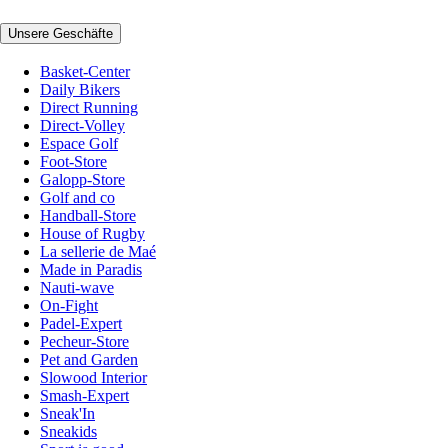
Unsere Geschäfte
Basket-Center
Daily Bikers
Direct Running
Direct-Volley
Espace Golf
Foot-Store
Galopp-Store
Golf and co
Handball-Store
House of Rugby
La sellerie de Maé
Made in Paradis
Nauti-wave
On-Fight
Padel-Expert
Pecheur-Store
Pet and Garden
Slowood Interior
Smash-Expert
Sneak'In
Sneakids